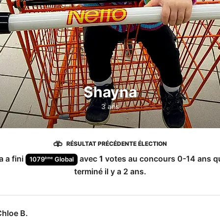
Shayna
3 ans
RÉSULTAT PRÉCÉDENTE ÉLECTION
a
a fini
avec
1
votes au concours
0-14 ans
qu
ème
1079
Global
terminé
il y a 2 ans
.
Chloe B.